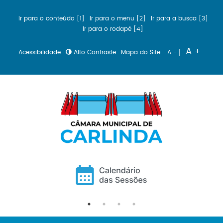
Ir para o conteúdo [1]
Ir para o menu [2]
Ir para a busca [3]
Ir para o rodapé [4]
|
A +
Acessibilidade
Alto Contraste
Mapa do Site
A -