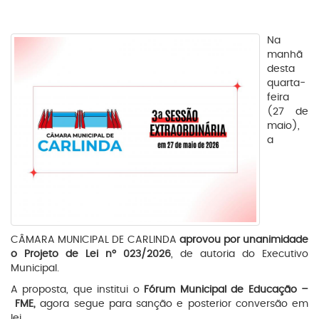
Na
manhã
desta
quarta-
feira
(27 de
maio),
a
CÂMARA MUNICIPAL DE CARLINDA
aprovou por unanimidade
o Projeto de Lei nº 023/2026
, de autoria do Executivo
Municipal.
A proposta, que institui o
Fórum Municipal de Educação –
FME,
agora segue para sanção e posterior conversão em
lei.