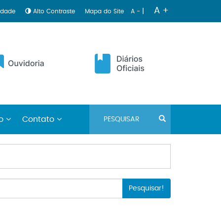
A +
|
lidade
Alto Contraste
Mapa do Site
A -
no
Contato
Pesquisar!