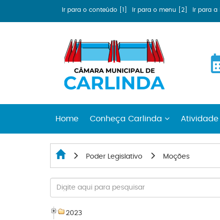
Ir para o conteúdo [1]
Ir para o menu [2]
Ir para 
Home
Conheça Carlinda
Atividade
Poder Legislativo
Moções
2023