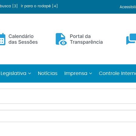
a busca [3]
Ir para o rodapé [4]
Acessibi
 Legislativa
Notícias
Imprensa
Controle Inter