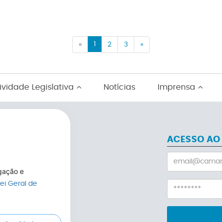
Previous
1
Previous
«
2
3
»
ividade Legislativa
Notícias
Imprensa
ACESSO AO
egação e
Lei Geral de