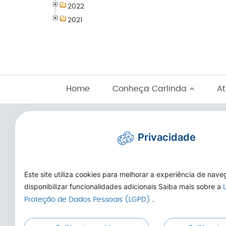
2022
2021
Home
Conheça Carlinda
At
Privacidade
Este site utiliza cookies para melhorar a experiência de nav
disponibilizar funcionalidades adicionais Saiba mais sobre a
.
Proteção de Dados Pessoais (LGPD)
Telefone/WhatsApp: (66) 3525-1553
E-mail:
cmcarlinda@hotmail.com