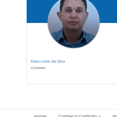
Eliseu Leite da Silva
Contador
Home
Conheça Carlinda
At