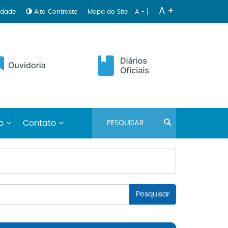
|
A +
lidade
Alto Contraste
Mapa do Site
A -
no
Contato
Pesquisar