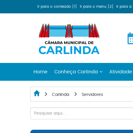
Ir para o conteúdo [1]
Ir para o menu [2]
Ir para 
Home
Conheça Carlinda
Atividade
Carlinda
Servidores