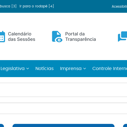
a busca [3]
Ir para o rodapé [4]
Acessibi
 Legislativa
Notícias
Imprensa
Controle Inter