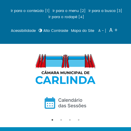
Ir para o conteúdo [1]
Ir para o menu [2]
Ir para a busca [3]
Ir para o rodapé [4]
|
A +
Acessibilidade
Alto Contraste
Mapa do Site
A -