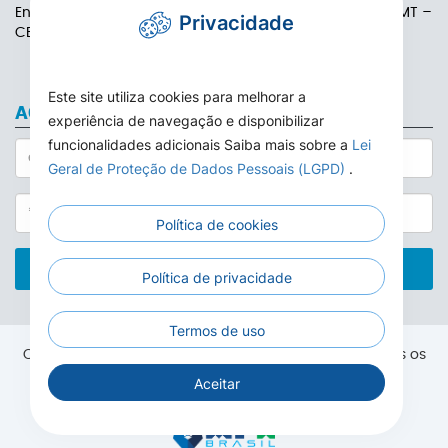
Endereço: Rua das Adálias, nº 646, Centro de Carlinda-MT –
Privacidade
CEP: 78587-000
Este site utiliza cookies para melhorar a
ACESSO AO WEBMAIL
experiência de navegação e disponibilizar
funcionalidades adicionais Saiba mais sobre a
Lei
Geral de Proteção de Dados Pessoais (LGPD)
.
Política de cookies
ACESSAR
Política de privacidade
Termos de uso
Copyright® 2026. Câmara Municipal de Carlinda. Todos os
direitos reservados.
Aceitar