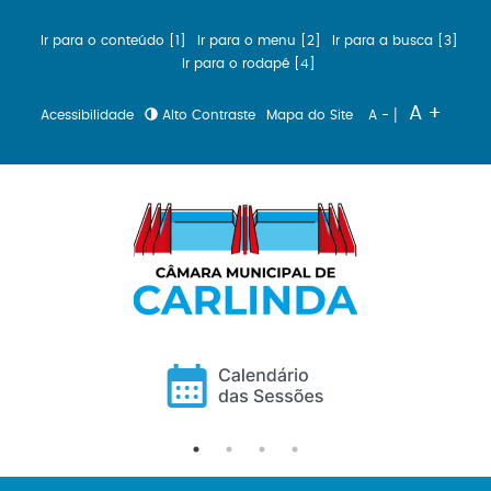
Ir para o conteúdo [1]
Ir para o menu [2]
Ir para a busca [3]
Ir para o rodapé [4]
|
A +
Acessibilidade
Alto Contraste
Mapa do Site
A -