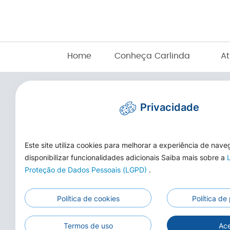
Home
Conheça Carlinda
At
Privacidade
Este site utiliza cookies para melhorar a experiência de nav
disponibilizar funcionalidades adicionais Saiba mais sobre a
Proteção de Dados Pessoais (LGPD)
.
Telefone/WhatsApp: (66) 3525-1553
E-mail:
cmcarlinda@hotmail.com
Política de cookies
Política de
Horário de Funcionamento: das 7h às 13h
Endereço: Rua das Adálias, nº 646, Centro de Ca
Termos de uso
Ace