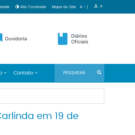
|
A +
lidade
Alto Contraste
Mapa do Site
A -
no
Contato
Carlinda em 19 de