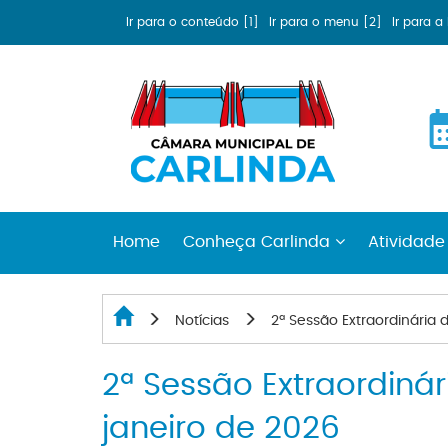
Ir para o conteúdo [1]
Ir para o menu [2]
Ir para 
Home
Conheça Carlinda
Atividade
Notícias
2ª Sessão Extraordinária
2ª Sessão Extraordiná
janeiro de 2026