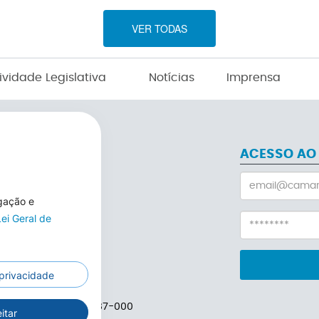
VER TODAS
ividade Legislativa
Notícias
Imprensa
ACESSO AO
egação e
Lei Geral de
 privacidade
rlinda-MT – CEP: 78587-000
itar