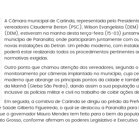
A Câmara municipal de Carlinda, representada pelo President
vereadores Claudemir Berion (PSC), Wilson Evangelista (DEM
(DEM), estiveram na manha desta terça-feira (15-03) juntam
município de Paranaíta, onde participaram juntamente com ou
novas instalações do Detran. Um prédio moderno, com instal
poderá estar realizando todos os procedimentos pertinentes a
normativas exigidas.
Outro ponto que chamou atenção dos vereadores, segundo o P
monitoramento por câmeras implantado no município, cuja cen
moderno que abrange os principais pontos da cidade e tamb
da Manhã (Gleba São Pedro), dando assim a sua população u
inclusive as polícias militar e civil no trabalho de coibir ações
Em seguida, a comitiva de Carlinda se dirigiu ao prédio da Pre
 Saúde Gilberto Figueiredo, o qual se deslocou a Paranaíta par
que o governador Mauro Mendes tem feito para o bem da popu
to Grosso, conforme afirmam os poderes Legislativo e Executivo 