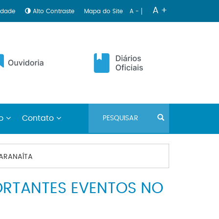
|
A +
lidade
Alto Contraste
Mapa do Site
A -
no
Contato
PARANAÍTA
ORTANTES EVENTOS NO