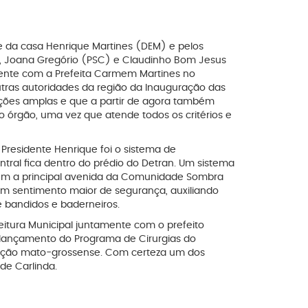
e da casa Henrique Martines (DEM) e pelos
), Joana Gregório (PSC) e Claudinho Bom Jesus
ente com a Prefeita Carmem Martines no
tras autoridades da região da Inauguração das
ações amplas e que a partir de agora também
o órgão, uma vez que atende todos os critérios e
residente Henrique foi o sistema de
tral fica dentro do prédio do Detran. Um sistema
ém a principal avenida da Comunidade Sombra
m sentimento maior de segurança, auxiliando
 de bandidos e baderneiros.
feitura Municipal juntamente com o prefeito
a lançamento do Programa de Cirurgias do
lação mato-grossense. Com certeza um dos
de Carlinda.