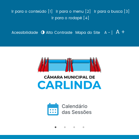
Ir para o conteúdo [1]
Ir para o menu [2]
Ir para a busca [3]
Ir para o rodapé [4]
|
A +
Acessibilidade
Alto Contraste
Mapa do Site
A -