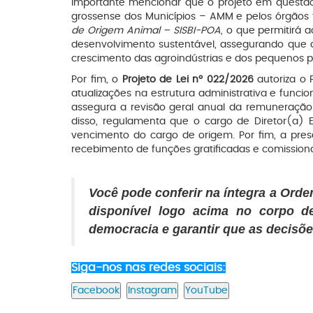
Importante mencionar que o projeto em questão
grossense dos Municípios – AMM e pelos órgãos f
de Origem Animal – SISBI-POA
, o que permitirá 
desenvolvimento sustentável, assegurando que a
crescimento das agroindústrias e dos pequenos p
Por fim, o
Projeto de Lei nº 022/2026
autoriza o 
atualizações na estrutura administrativa e funci
assegura a revisão geral anual da remuneração
disso, regulamenta que o cargo de Diretor(a) E
vencimento do cargo de origem. Por fim, a prese
recebimento de funções gratificadas e comission
Você pode conferir na íntegra a Orde
disponível logo acima no corpo de
democracia e garantir que as decisõ
Siga-nos nas redes sociais: