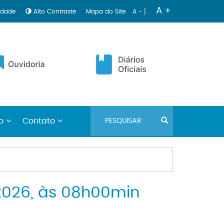
|
A +
lidade
Alto Contraste
Mapa do Site
A -
no
Contato
2026, às 08h00min