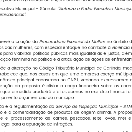
xecutivo Municipal – Súmula:
"Autoriza o Poder Executivo Municipal
providências"
.
revê a criação da
Procuradoria Especial da Mulhe
r no âmbito d
tos das mulheres, com especial enfoque no combate à violência 
ara viabilizar políticas públicas mais igualitárias e justas, a
ação feminina na política e a articulação de ações de enfrentam
õe a alteração no Código Tributário Municipal de Carlinda, modi
estabelece que, nos casos em que uma empresa exerça múltipla
conômica principal cadastrada no CNPJ, vedando expressamente
tenção da proposta é aliviar a carga financeira sobre os com
 que a medida produzirá efeitos apenas no exercício financeiro
ejamento orçamentário do município.
ção e a regulamentação do
Serviço de Inspeção Municipal – S.I.M
ento e a comercialização de produtos de origem animal. A pro
e e processamento de carnes, pescados, leite, ovos, mel e
legal para a apuração de infrações.