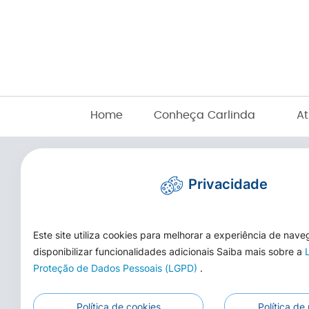
Home
Conheça Carlinda
At
Privacidade
Este site utiliza cookies para melhorar a experiência de nav
disponibilizar funcionalidades adicionais Saiba mais sobre a
Proteção de Dados Pessoais (LGPD)
.
Telefone/WhatsApp: (66) 3525-1553
E-mail:
cmcarlinda@hotmail.com
Política de cookies
Política de