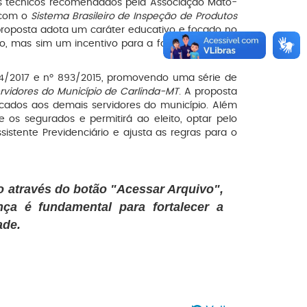
es técnicos recomendados pela Associação Mato-
a com o
Sistema Brasileiro de Inspeção de Produtos
 proposta adota um caráter educativo e focado no
o, mas sim um incentivo para a formalização e o
1.044/2017 e nº 893/2015, promovendo uma série de
rvidores do Município de Carlinda-MT
. A proposta
cados aos demais servidores do município. Além
 os segurados e permitirá ao eleito, optar pelo
istente Previdenciário e ajusta as regras para o
o através do botão "Acessar Arquivo",
ça é fundamental para fortalecer a
ade.