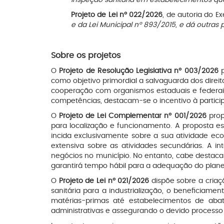
Projeto de Lei nº 022/2026
, de autoria do E
e da Lei Municipal nº 893/2015, e dá outras 
Sobre os projetos
O
Projeto de Resolução Legislativa nº 003/2026
p
como objetivo primordial a salvaguarda dos direi
cooperação com organismos estaduais e federais p
competências, destacam-se o incentivo à particip
O
Projeto de Lei Complementar nº 001/2026
prop
para localização e funcionamento. A proposta 
incida exclusivamente sobre a sua atividade e
extensiva sobre as atividades secundárias. A in
negócios no município. No entanto, cabe destacar
garantirá tempo hábil para a adequação do plan
O
Projeto de Lei nº 021/2026
dispõe sobre a cria
sanitária para a industrialização, o beneficiam
matérias-primas até estabelecimentos de abat
administrativas e assegurando o devido processo 