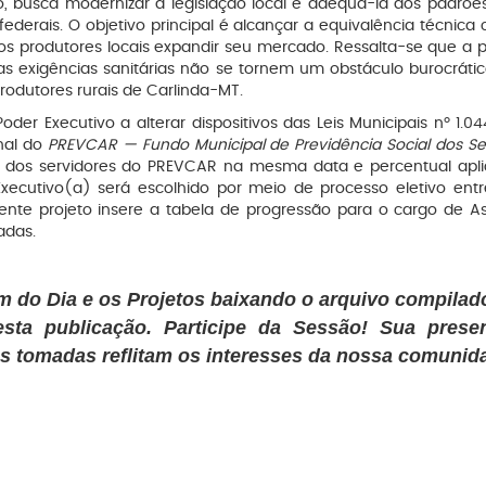
, busca modernizar a legislação local e adequá-la aos padrõ
ederais. O objetivo principal é alcançar a equivalência técnic
aos produtores locais expandir seu mercado. Ressalta-se que a
s exigências sanitárias não se tornem um obstáculo burocrátic
rodutores rurais de Carlinda-MT.
Poder Executivo a alterar dispositivos das Leis Municipais nº 
onal do
PREVCAR — Fundo Municipal de Previdência Social dos Se
 dos servidores do PREVCAR na mesma data e percentual apli
xecutivo(a) será escolhido por meio de processo eletivo entre
nte projeto insere a tabela de progressão para o cargo de Ass
adas.
m do Dia e os Projetos baixando o arquivo compilad
sta publicação. Participe da Sessão! Sua presen
es tomadas reflitam os interesses da nossa comunid