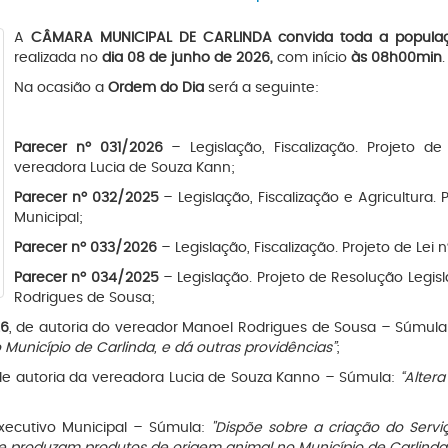
A
CÂMARA MUNICIPAL DE CARLINDA convida toda a população
realizada no
dia 08 de junho de 2026,
com início
às 08h00min
.
Na ocasião a
Ordem do Dia
será a seguinte:
Parecer nº 031/2026
– Legislação, Fiscalização. Projeto d
vereadora Lucia de Souza Kann;
Parecer nº 032/2025
– Legislação, Fiscalização e Agricultura. 
Municipal;
Parecer nº 033/2026
– Legislação, Fiscalização. Projeto de Lei 
Parecer nº 034/2025
– Legislação. Projeto de Resolução Legis
Rodrigues de Sousa;
26
, de autoria do vereador Manoel Rodrigues de Sousa – Súmul
 Município de Carlinda, e dá outras providências”
;
 de autoria da vereadora Lucia de Souza Kanno – Súmula:
“Altera
Executivo Municipal – Súmula:
"Dispõe sobre a criação do Serv
e produzam produtos de origem animal no Município de Carlinda-