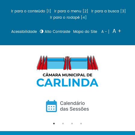
Ir para o conteúdo [1]
Ir para o menu [2]
Ir para a busca [3]
Ir para o rodapé [4]
|
A +
Acessibilidade
Alto Contraste
Mapa do Site
A -