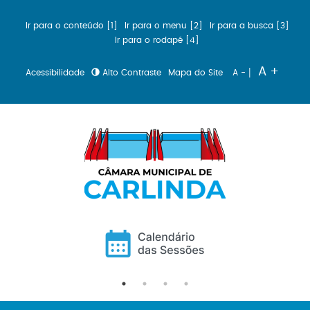
Ir para o conteúdo [1]
Ir para o menu [2]
Ir para a busca [3]
Ir para o rodapé [4]
|
A +
Acessibilidade
Alto Contraste
Mapa do Site
A -