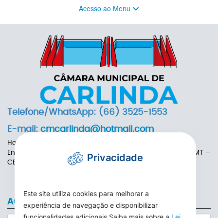
Acesso ao Menu
Telefone/WhatsApp: (66) 3525-1553
E-mail:
cmcarlinda@hotmail.com
Horário de Funcionamento: das 7h às 13h
Endereço: Rua das Adálias, nº 646, Centro de Carlinda-MT –
Privacidade
CEP: 78587-000
Este site utiliza cookies para melhorar a
ACESSO AO WEBMAIL
experiência de navegação e disponibilizar
funcionalidades adicionais Saiba mais sobre a
Lei