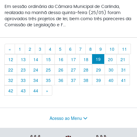
Em sessão ordinária da Câmara Municipal de Carlinda,
realizada na manhã dessa quinta-feira (25/05) foram
aprovados três projetos de lei, bem como três pareceres da
Comissão de Legislação e F...
Previous
«
1
2
3
4
5
6
7
8
9
10
11
19
12
13
14
15
16
17
18
20
21
22
23
24
25
26
27
28
29
30
31
32
33
34
35
36
37
38
39
40
41
Previous
42
43
44
»
Acesso ao Menu