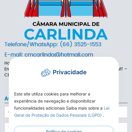
Telefone/WhatsApp: (66) 3525-1553
E-mail:
cmcarlinda@hotmail.com
Horário de Funcionamento: das 7h às 13h
Endereço: Rua das Adálias, nº 646, Centro de Carlinda-MT –
Privacidade
CEP: 78587-000
Este site utiliza cookies para melhorar a
ACESSO AO WEBMAIL
experiência de navegação e disponibilizar
funcionalidades adicionais Saiba mais sobre a
Lei
Geral de Proteção de Dados Pessoais (LGPD)
.
Política de cookies