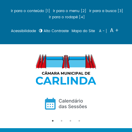
Ir para o conteúdo [1]
Ir para o menu [2]
Ir para a busca [3]
Ir para o rodapé [4]
|
A +
Acessibilidade
Alto Contraste
Mapa do Site
A -