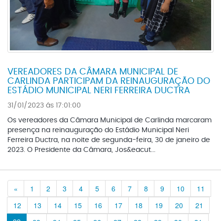
VEREADORES DA CÂMARA MUNICIPAL DE
CARLINDA PARTICIPAM DA REINAUGURAÇÃO DO
ESTÁDIO MUNICIPAL NERI FERREIRA DUCTRA
31/01/2023 ás 17:01:00
Os vereadores da Câmara Municipal de Carlinda marcaram
presença na reinauguração do Estádio Municipal Neri
Ferreira Ductra, na noite de segunda-feira, 30 de janeiro de
2023. O Presidente da Câmara, Jos&eacut...
Previous
«
1
2
3
4
5
6
7
8
9
10
11
12
13
14
15
16
17
18
19
20
21