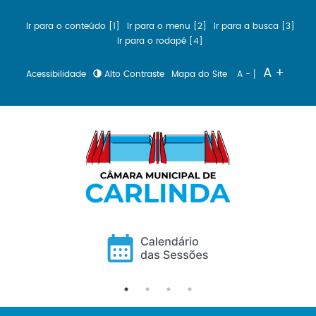
Ir para o conteúdo [1]
Ir para o menu [2]
Ir para a busca [3]
Ir para o rodapé [4]
|
A +
Acessibilidade
Alto Contraste
Mapa do Site
A -