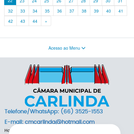
22
23
24
25
26
27
28
29
30
31
32
33
34
35
36
37
38
39
40
41
Previous
42
43
44
»
Acesso ao Menu
Telefone/WhatsApp: (66) 3525-1553
E-mail:
cmcarlinda@hotmail.com
Horário de Funcionamento: das 7h às 13h