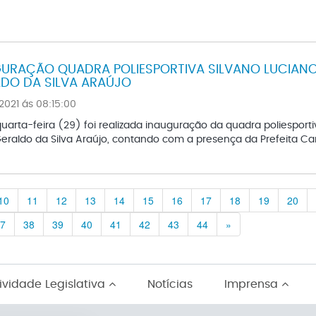
URAÇÃO QUADRA POLIESPORTIVA SILVANO LUCIANO
DO DA SILVA ARAÚJO
021 ás 08:15:00
uarta-feira (29) foi realizada inauguração da quadra poliesporti
eraldo da Silva Araújo, contando com a presença da Prefeita Carm
10
11
12
13
14
15
16
17
18
19
20
Previous
7
38
39
40
41
42
43
44
»
ividade Legislativa
Notícias
Imprensa