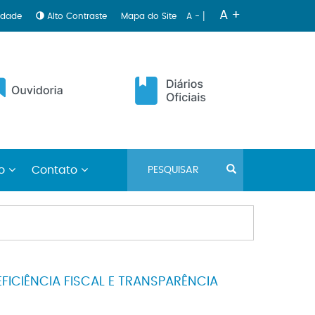
|
A +
lidade
Alto Contraste
Mapa do Site
A -
no
Contato
FICIÊNCIA FISCAL E TRANSPARÊNCIA