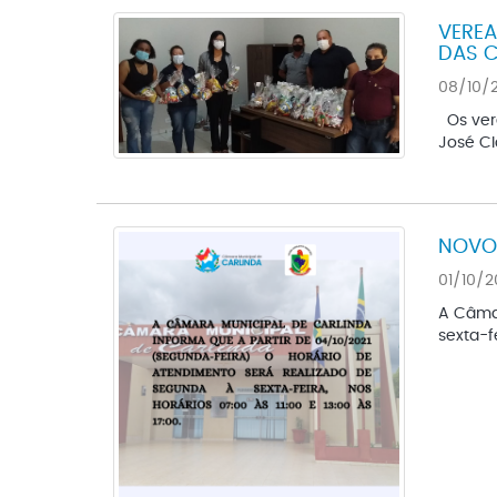
VEREA
DAS 
08/10/2
Os vere
José Cl
NOVO 
01/10/2
A Câmar
sexta-fe