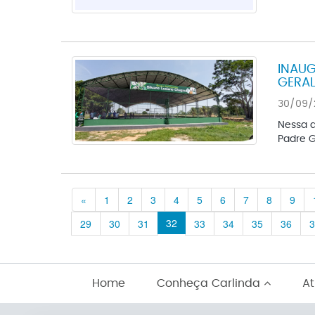
INAUG
GERAL
30/09/2
Nessa q
Padre G
Previous
«
1
2
3
4
5
6
7
8
9
32
29
30
31
33
34
35
36
3
Home
Conheça Carlinda
At