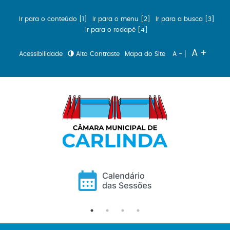
Ir para o conteúdo [1]
Ir para o menu [2]
Ir para a busca [3]
Ir para o rodapé [4]
|
A +
Acessibilidade
Alto Contraste
Mapa do Site
A -