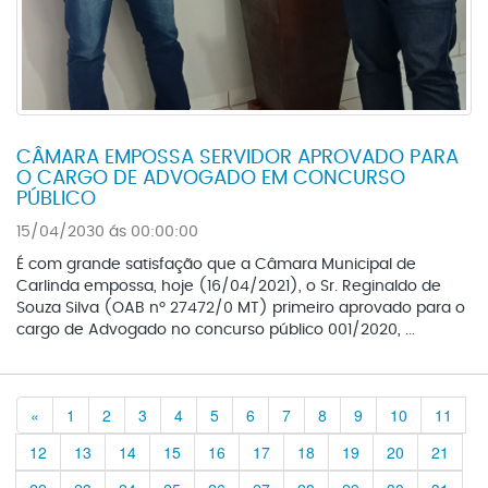
CÂMARA EMPOSSA SERVIDOR APROVADO PARA
O CARGO DE ADVOGADO EM CONCURSO
PÚBLICO
15/04/2030 ás 00:00:00
É com grande satisfação que a Câmara Municipal de
Carlinda empossa, hoje (16/04/2021), o Sr. Reginaldo de
Souza Silva (OAB nº 27472/0 MT) primeiro aprovado para o
cargo de Advogado no concurso público 001/2020, ...
Previous
«
1
2
3
4
5
6
7
8
9
10
11
12
13
14
15
16
17
18
19
20
21