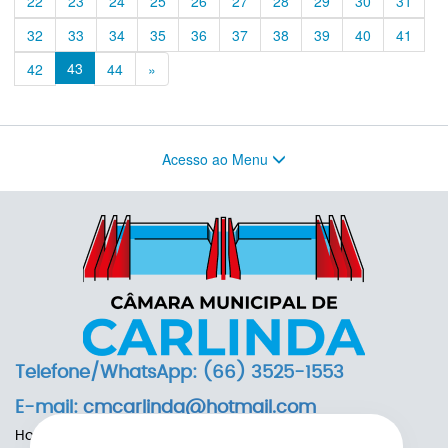
22
23
24
25
26
27
28
29
30
31
32
33
34
35
36
37
38
39
40
41
43
Previous
42
44
»
Acesso ao Menu
Telefone/WhatsApp: (66) 3525-1553
E-mail:
cmcarlinda@hotmail.com
Horário de Funcionamento: das 7h às 13h