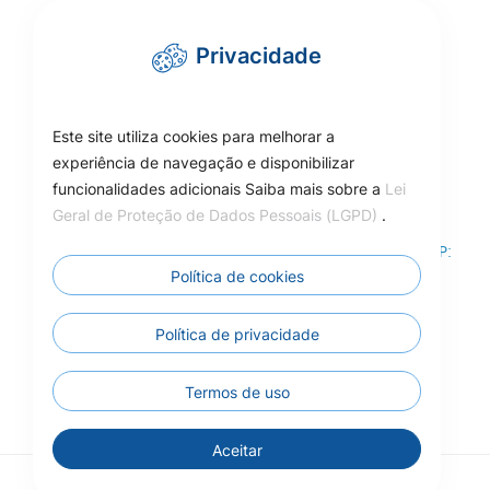
Telefone/WhatsApp: (66) 3525-1553
Privacidade
cmcarlinda@hotmail.com
Este site utiliza cookies para melhorar a
experiência de navegação e disponibilizar
funcionalidades adicionais Saiba mais sobre a
Lei
Como Chegar
Geral de Proteção de Dados Pessoais (LGPD)
.
Rua das Adálias, nº 646, Centro de Carlinda-MT – CEP:
78587-000
Política de cookies
Câmara Municipal de Carlinda - MT
Política de privacidade
Termos de uso
Aceitar