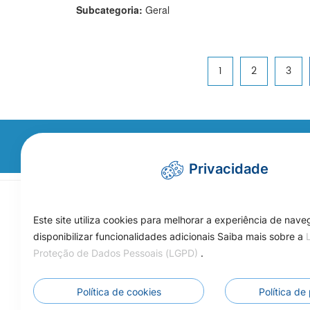
Subcategoria:
Geral
1
2
3
Não encontrou a in
Privacidade
Fale Conosco
Este site utiliza cookies para melhorar a experiência de nav
Horário de Funcionamento: da
disponibilizar funcionalidades adicionais Saiba mais sobre a
7h às 13h
Proteção de Dados Pessoais (LGPD)
.
Telefone/WhatsApp: (66)
3525-1553
Política de cookies
Política de
cmcarlinda@hotmail.com