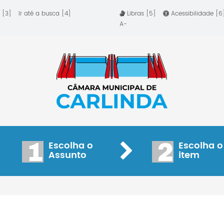
 [3]
Ir até a busca [4]
Libras [5]
Acessibilidade [
A-
1
2
Escolha o
Escolha o
Assunto
item