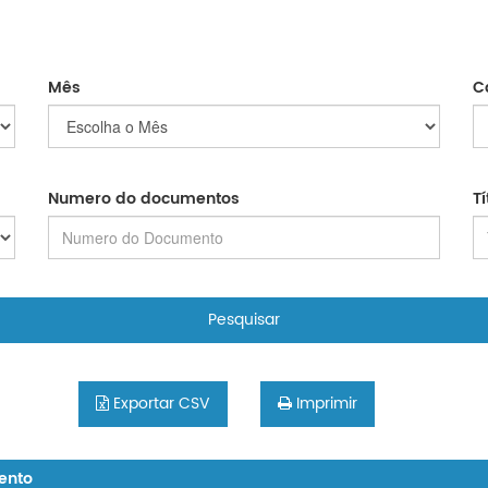
Mês
C
Numero do documentos
T
Pesquisar
Exportar CSV
Imprimir
ento