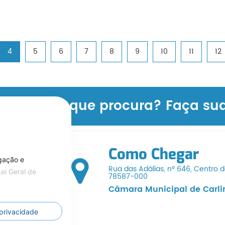
4
5
6
7
8
9
10
11
12
formação que procura? Faça sua 
Como Chegar
egação e
Rua das Adálias, nº 646, Centro 
s
Lei Geral de
78587-000
Câmara Municipal de Carli
 privacidade