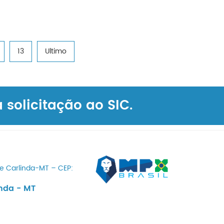
13
Ultimo
solicitação ao SIC.
de Carlinda-MT – CEP:
nda - MT