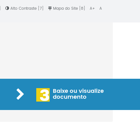
6]
Alto Contraste [7]
Mapa do Site [8]
A+
A
3
Baixe ou visualize
documento