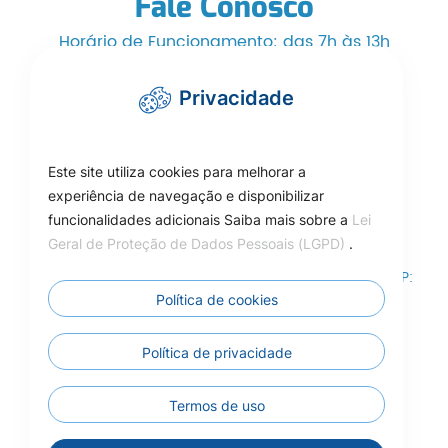
Fale Conosco
Horário de Funcionamento: das 7h às 13h
Telefone/WhatsApp: (66) 3525-1553
Privacidade
cmcarlinda@hotmail.com
Este site utiliza cookies para melhorar a
experiência de navegação e disponibilizar
funcionalidades adicionais Saiba mais sobre a
Lei
Como Chegar
Geral de Proteção de Dados Pessoais (LGPD)
.
Rua das Adálias, nº 646, Centro de Carlinda-MT – CEP:
78587-000
Política de cookies
Câmara Municipal de Carlinda - MT
Política de privacidade
Termos de uso