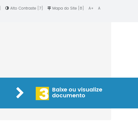
6]
Alto Contraste [7]
Mapa do Site [8]
A+
A
3
Baixe ou visualize
documento