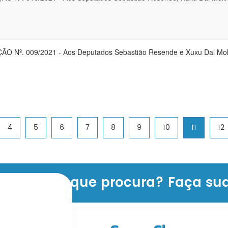
ÃO Nº. 009/2021 - Aos Deputados Sebastião Resende e Xuxu Dal Mol
4
5
6
7
8
9
10
11
12
formação que procura? Faça sua 