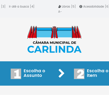
 [3]
Ir até a busca [4]
Libras [5]
Acessibilidade [
A-
1
2
Escolha o
Escolha o
Assunto
item