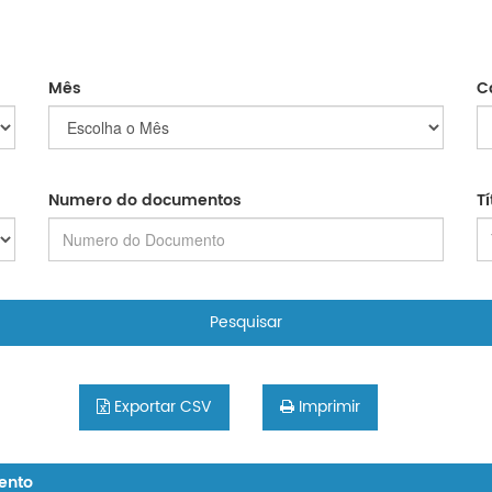
Mês
C
Numero do documentos
T
Pesquisar
Exportar CSV
Imprimir
ento