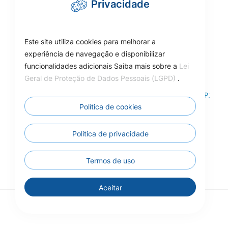
Privacidade
cmcarlinda@hotmail.com
Este site utiliza cookies para melhorar a
experiência de navegação e disponibilizar
funcionalidades adicionais Saiba mais sobre a
Lei
Como Chegar
Geral de Proteção de Dados Pessoais (LGPD)
.
Rua das Adálias, nº 646, Centro de Carlinda-MT – CEP:
78587-000
Política de cookies
Câmara Municipal de Carlinda - MT
Política de privacidade
Termos de uso
Aceitar
© 2026 - Todos os direitos reservados.