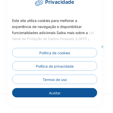
Privacidade
cmcarlinda@hotmail.com
Este site utiliza cookies para melhorar a
experiência de navegação e disponibilizar
funcionalidades adicionais Saiba mais sobre a
Lei
Como Chegar
Geral de Proteção de Dados Pessoais (LGPD)
.
Rua das Adálias, nº 646, Centro de Carlinda-MT – CEP:
78587-000
Política de cookies
Câmara Municipal de Carlinda - MT
Política de privacidade
Termos de uso
Aceitar
© 2026 - Todos os direitos reservados.