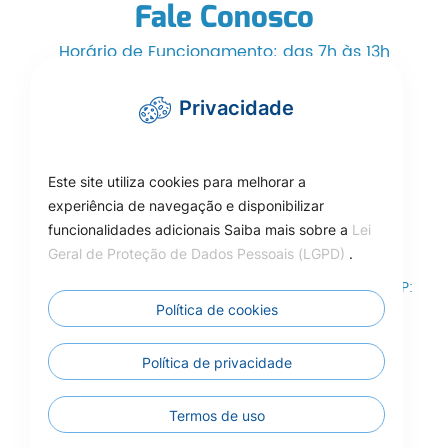
Fale Conosco
Horário de Funcionamento: das 7h às 13h
Telefone/WhatsApp: (66) 3525-1553
Privacidade
cmcarlinda@hotmail.com
Este site utiliza cookies para melhorar a
experiência de navegação e disponibilizar
funcionalidades adicionais Saiba mais sobre a
Lei
Como Chegar
Geral de Proteção de Dados Pessoais (LGPD)
.
Rua das Adálias, nº 646, Centro de Carlinda-MT – CEP:
78587-000
Política de cookies
Câmara Municipal de Carlinda - MT
Política de privacidade
Termos de uso