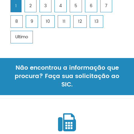
1
2
3
4
5
6
7
8
9
10
11
12
13
Ultimo
Não encontrou a informação que
procura? Faça sua solicitação ao
SIC.