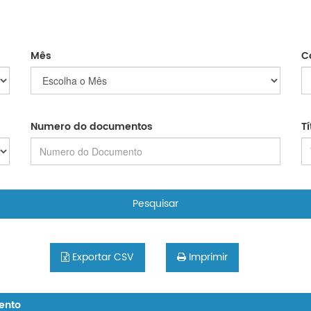
Mês
C
Numero do documentos
T
Pesquisar
Exportar CSV
Imprimir
ento