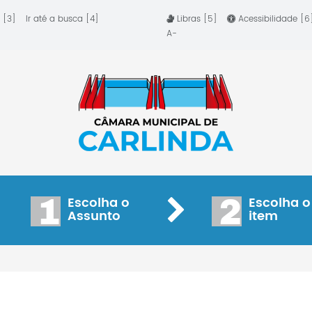
 [3]
Ir até a busca [4]
Libras [5]
Acessibilidade [
A-
1
2
Escolha o
Escolha o
Assunto
item