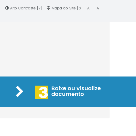
6]
Alto Contraste [7]
Mapa do Site [8]
A+
A
3
Baixe ou visualize
documento