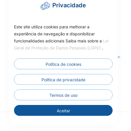
Privacidade
cmcarlinda@hotmail.com
Este site utiliza cookies para melhorar a
experiência de navegação e disponibilizar
funcionalidades adicionais Saiba mais sobre a
Lei
Como Chegar
Geral de Proteção de Dados Pessoais (LGPD)
.
Rua das Adálias, nº 646, Centro de Carlinda-MT – CEP:
78587-000
Política de cookies
Câmara Municipal de Carlinda - MT
Política de privacidade
Termos de uso
Aceitar
© 2026 - Todos os direitos reservados.