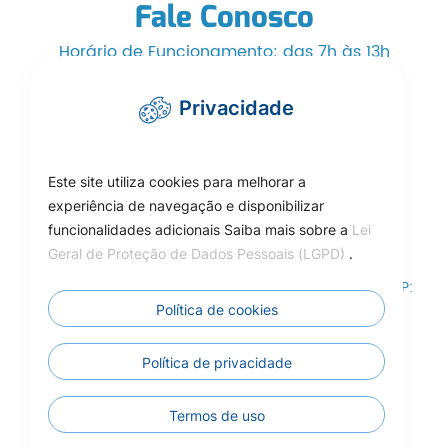
Fale Conosco
Horário de Funcionamento: das 7h às 13h
Telefone/WhatsApp: (66) 3525-1553
Privacidade
cmcarlinda@hotmail.com
Este site utiliza cookies para melhorar a
experiência de navegação e disponibilizar
funcionalidades adicionais Saiba mais sobre a
Lei
Como Chegar
Geral de Proteção de Dados Pessoais (LGPD)
.
Rua das Adálias, nº 646, Centro de Carlinda-MT – CEP:
78587-000
Política de cookies
Câmara Municipal de Carlinda - MT
Política de privacidade
Termos de uso