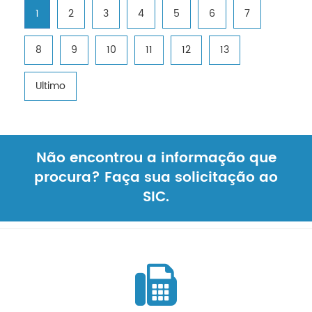
1
2
3
4
5
6
7
8
9
10
11
12
13
Ultimo
Não encontrou a informação que
procura? Faça sua solicitação ao
SIC.