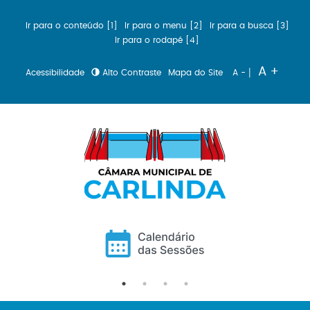
Ir para o conteúdo [1]
Ir para o menu [2]
Ir para a busca [3]
Ir para o rodapé [4]
|
A +
Acessibilidade
Alto Contraste
Mapa do Site
A -